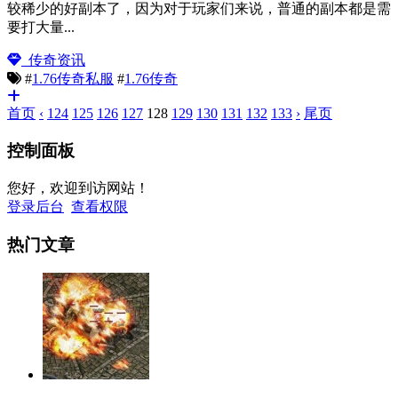
较稀少的好副本了，因为对于玩家们来说，普通的副本都是需
要打大量...
传奇资讯
#
1.76传奇私服
#
1.76传奇
首页
‹
124
125
126
127
128
129
130
131
132
133
›
尾页
控制面板
您好，欢迎到访网站！
登录后台
查看权限
热门文章