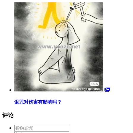
诅咒对伤害有影响吗？
评论