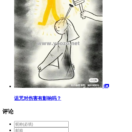
诅咒对伤害有影响吗？
评论