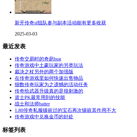
新开传奇sf组队参与副本活动能有更多收获
2025-03-03
最近发表
传奇交易时的奇葩bug
传奇游戏中土豪玩家的另类玩法
裁决之杖另外的两个加强版
在传奇游戏里如何快速出售物品
细数传奇玩家为之遗憾的活动任务
传奇给武器升级真的是很刺激的
道士PK最常用到的技能
战士和法师batter
1.80传奇私服镶嵌过的宝石再次镶嵌其作用不大
传奇游戏中兑换金币的好处
标签列表