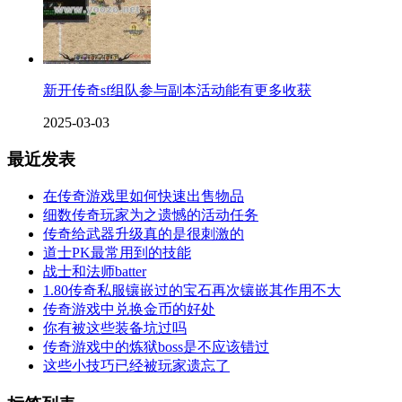
新开传奇sf组队参与副本活动能有更多收获
2025-03-03
最近发表
在传奇游戏里如何快速出售物品
细数传奇玩家为之遗憾的活动任务
传奇给武器升级真的是很刺激的
道士PK最常用到的技能
战士和法师batter
1.80传奇私服镶嵌过的宝石再次镶嵌其作用不大
传奇游戏中兑换金币的好处
你有被这些装备坑过吗
传奇游戏中的炼狱boss是不应该错过
这些小技巧已经被玩家遗忘了