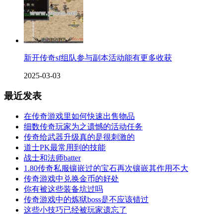
新开传奇sf组队参与副本活动能有更多收获
2025-03-03
最近发表
在传奇游戏里如何快速出售物品
细数传奇玩家为之遗憾的活动任务
传奇给武器升级真的是很刺激的
道士PK最常用到的技能
战士和法师batter
1.80传奇私服镶嵌过的宝石再次镶嵌其作用不大
传奇游戏中兑换金币的好处
你有被这些装备坑过吗
传奇游戏中的炼狱boss是不应该错过
这些小技巧已经被玩家遗忘了