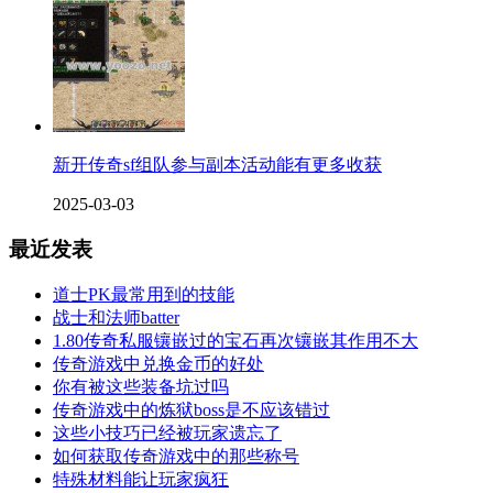
新开传奇sf组队参与副本活动能有更多收获
2025-03-03
最近发表
道士PK最常用到的技能
战士和法师batter
1.80传奇私服镶嵌过的宝石再次镶嵌其作用不大
传奇游戏中兑换金币的好处
你有被这些装备坑过吗
传奇游戏中的炼狱boss是不应该错过
这些小技巧已经被玩家遗忘了
如何获取传奇游戏中的那些称号
特殊材料能让玩家疯狂