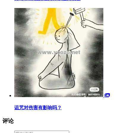
诅咒对伤害有影响吗？
评论