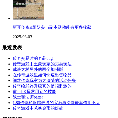
新开传奇sf组队参与副本活动能有更多收获
2025-03-03
最近发表
传奇交易时的奇葩bug
传奇游戏中土豪玩家的另类玩法
裁决之杖另外的两个加强版
在传奇游戏里如何快速出售物品
细数传奇玩家为之遗憾的活动任务
传奇给武器升级真的是很刺激的
道士PK最常用到的技能
战士和法师batter
1.80传奇私服镶嵌过的宝石再次镶嵌其作用不大
传奇游戏中兑换金币的好处