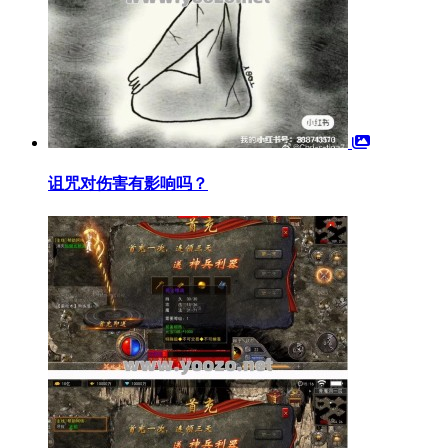
诅咒对伤害有影响吗？