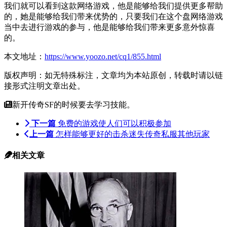
我们就可以看到这款网络游戏，他是能够给我们提供更多帮助
的，她是能够给我们带来优势的，只要我们在这个盘网络游戏
当中去进行游戏的参与，他是能够给我们带来更多意外惊喜
的。
本文地址：
https://www.yoozo.net/cq1/855.html
版权声明：如无特殊标注，文章均为本站原创，转载时请以链
接形式注明文章出处。
新开传奇SF的时候要去学习技能。
下一篇
免费的游戏使人们可以积极参加
上一篇
怎样能够更好的击杀迷失传奇私服其他玩家
相关文章