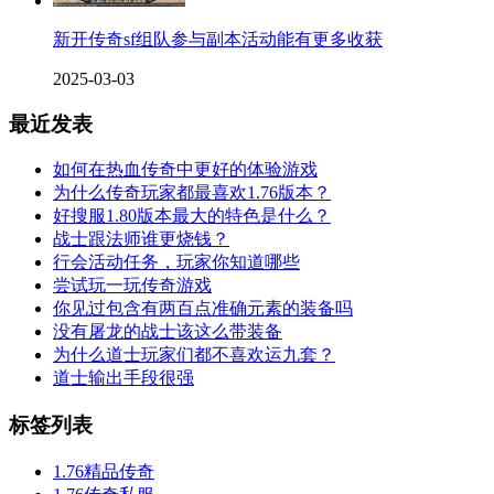
新开传奇sf组队参与副本活动能有更多收获
2025-03-03
最近发表
如何在热血传奇中更好的体验游戏
为什么传奇玩家都最喜欢1.76版本？
好搜服1.80版本最大的特色是什么？
战士跟法师谁更烧钱？
行会活动任务，玩家你知道哪些
尝试玩一玩传奇游戏
你见过包含有两百点准确元素的装备吗
没有屠龙的战士该这么带装备
为什么道士玩家们都不喜欢运九套？
道士输出手段很强
标签列表
1.76精品传奇