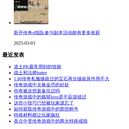
新开传奇sf组队参与副本活动能有更多收获
2025-03-03
最近发表
道士PK最常用到的技能
战士和法师batter
1.80传奇私服镶嵌过的宝石再次镶嵌其作用不大
传奇游戏中兑换金币的好处
你有被这些装备坑过吗
传奇游戏中的炼狱boss是不应该错过
这些小技巧已经被玩家遗忘了
如何获取传奇游戏中的那些称号
特殊材料能让玩家疯狂
盘点中变传奇游戏中的两大特殊戒指