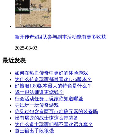
新开传奇sf组队参与副本活动能有更多收获
2025-03-03
最近发表
如何在热血传奇中更好的体验游戏
为什么传奇玩家都最喜欢1.76版本？
好搜服1.80版本最大的特色是什么？
战士跟法师谁更烧钱？
行会活动任务，玩家你知道哪些
尝试玩一玩传奇游戏
你见过包含有两百点准确元素的装备吗
没有屠龙的战士该这么带装备
为什么道士玩家们都不喜欢运九套？
道士输出手段很强