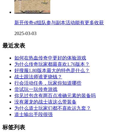
新开传奇sf组队参与副本活动能有更多收获
2025-03-03
最近发表
如何在热血传奇中更好的体验游戏
为什么传奇玩家都最喜欢1.76版本？
好搜服1.80版本最大的特色是什么？
战士跟法师谁更烧钱？
行会活动任务，玩家你知道哪些
尝试玩一玩传奇游戏
你见过包含有两百点准确元素的装备吗
没有屠龙的战士该这么带装备
为什么道士玩家们都不喜欢运九套？
道士输出手段很强
标签列表