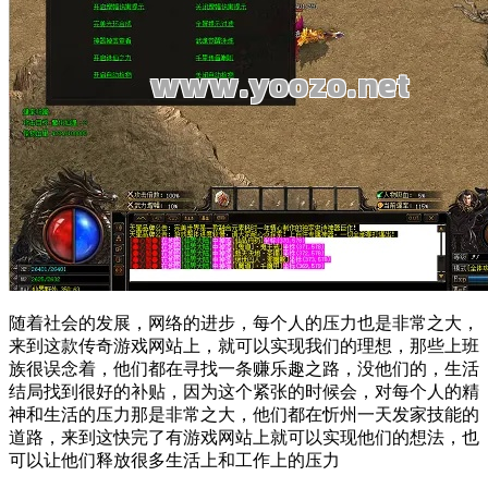
随着社会的发展，网络的进步，每个人的压力也是非常之大，
来到这款
传奇
游戏
网站
上，就可以实现我们的理想，那些上班
族很误念着，他们都在寻找一条赚
乐趣
之路，没他们的，生活
结局找到很好的补贴，因为这个紧张的时候会，对每个人的精
神和生活的压力那是非常之大，他们都在忻州一天发家
技能
的
道路，来到这快完了有游戏
网站
上就可以实现他们的
想法
，也
可以让他们释放很多生活上和工作上的压力