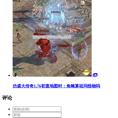
仿盛大传奇1.76初查地图时：角蝇算祖玛怪物吗
评论