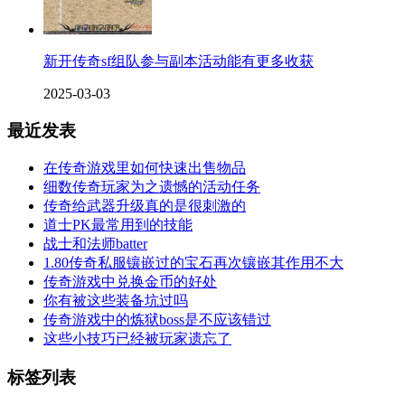
新开传奇sf组队参与副本活动能有更多收获
2025-03-03
最近发表
在传奇游戏里如何快速出售物品
细数传奇玩家为之遗憾的活动任务
传奇给武器升级真的是很刺激的
道士PK最常用到的技能
战士和法师batter
1.80传奇私服镶嵌过的宝石再次镶嵌其作用不大
传奇游戏中兑换金币的好处
你有被这些装备坑过吗
传奇游戏中的炼狱boss是不应该错过
这些小技巧已经被玩家遗忘了
标签列表