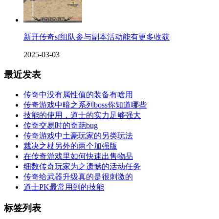
新开传奇sf组队参与副本活动能有更多收获
2025-03-03
最近发表
传奇中没有属性值的装备有啥用
传奇游戏中暗之系列boss你知道哪些
技能的使用，道士的实力足够强大
传奇交易时的奇葩bug
传奇游戏中土豪玩家的另类玩法
裁决之杖另外的两个加强版
在传奇游戏里如何快速出售物品
细数传奇玩家为之遗憾的活动任务
传奇给武器升级真的是很刺激的
道士PK最常用到的技能
标签列表