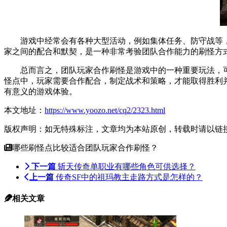
游戏中经常会有各种大型活动，例如集体任务、防守战等，
家之间的配合和默契，是一种非常考验团队合作能力的刷怪方
总而言之，团队玩家合作刷怪是游戏中的一种重要玩法，可以
怪点中，玩家需要合作配合，制定战术和策略，才能取得胜利
有意义的游戏体验。
本文地址：
https://www.yoozo.net/cq2/2323.html
版权声明：如无特殊标注，文章均为本站原创，转载时请以链
哪些刷怪点比较适合团队玩家合作刷怪？
下一篇
斩天传奇单职业有哪些角色可供选择？
上一篇
传奇SF中的祖玛教主走路方式是怎样的？
相关文章