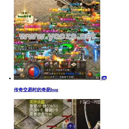
传奇交易时的奇葩bug