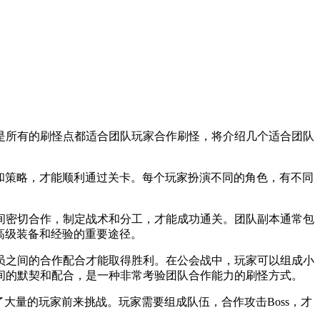
所有的刷怪点都适合团队玩家合作刷怪，将介绍几个适合团队
和策略，才能顺利通过关卡。每个玩家扮演不同的角色，有不同
密切合作，制定战术和分工，才能成功通关。团队副本通常包
高级装备和经验的重要途径。
之间的合作配合才能取得胜利。在公会战中，玩家可以组成小
间的默契和配合，是一种非常考验团队合作能力的刷怪方式。
大量的玩家前来挑战。玩家需要组成队伍，合作攻击Boss，才