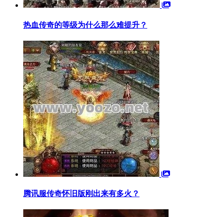
热血传奇的等级为什么那么难提升？
腾讯服传奇怀旧版刚出来有多火？