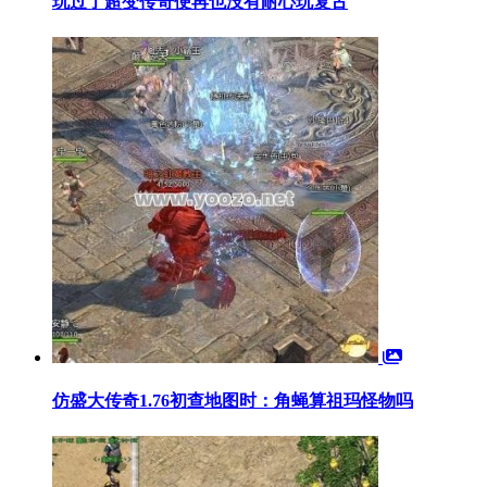
玩过了超变传奇便再也没有耐心玩复古
仿盛大传奇1.76初查地图时：角蝇算祖玛怪物吗