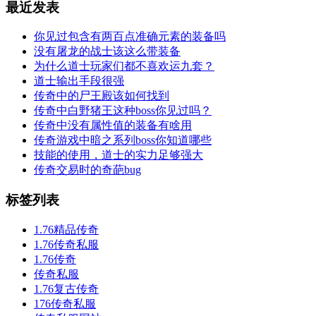
最近发表
你见过包含有两百点准确元素的装备吗
没有屠龙的战士该这么带装备
为什么道士玩家们都不喜欢运九套？
道士输出手段很强
传奇中的尸王殿该如何找到
传奇中白野猪王这种boss你见过吗？
传奇中没有属性值的装备有啥用
传奇游戏中暗之系列boss你知道哪些
技能的使用，道士的实力足够强大
传奇交易时的奇葩bug
标签列表
1.76精品传奇
1.76传奇私服
1.76传奇
传奇私服
1.76复古传奇
176传奇私服