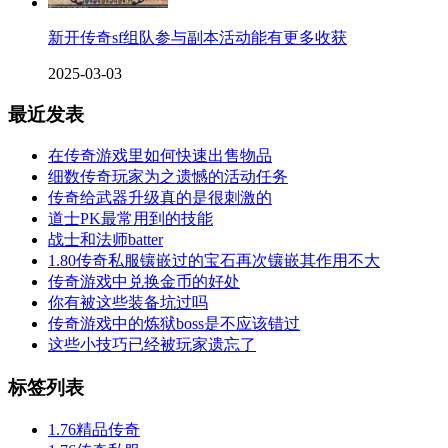
新开传奇sf组队参与副本活动能有更多收获
2025-03-03
最近发表
在传奇游戏里如何快速出售物品
细数传奇玩家为之遗憾的活动任务
传奇给武器升级真的是很刺激的
道士PK最常用到的技能
战士和法师batter
1.80传奇私服镶嵌过的宝石再次镶嵌其作用不大
传奇游戏中兑换金币的好处
你有被这些装备坑过吗
传奇游戏中的炼狱boss是不应该错过
这些小技巧已经被玩家遗忘了
标签列表
1.76精品传奇