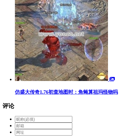
仿盛大传奇1.76初查地图时：角蝇算祖玛怪物吗
评论