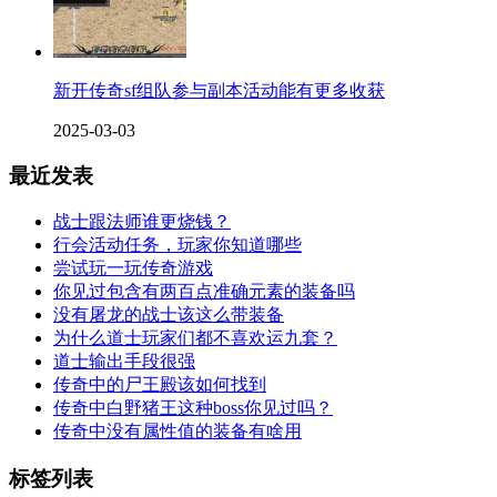
新开传奇sf组队参与副本活动能有更多收获
2025-03-03
最近发表
战士跟法师谁更烧钱？
行会活动任务，玩家你知道哪些
尝试玩一玩传奇游戏
你见过包含有两百点准确元素的装备吗
没有屠龙的战士该这么带装备
为什么道士玩家们都不喜欢运九套？
道士输出手段很强
传奇中的尸王殿该如何找到
传奇中白野猪王这种boss你见过吗？
传奇中没有属性值的装备有啥用
标签列表