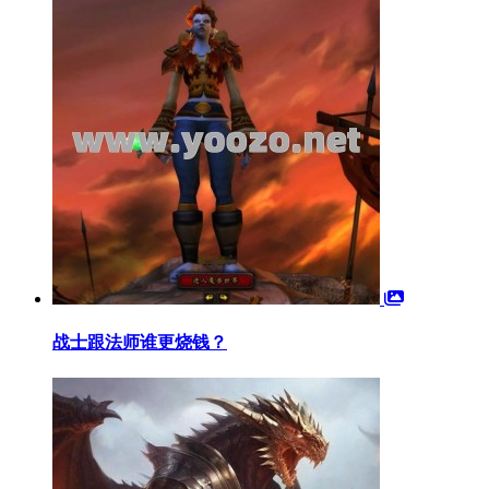
战士跟法师谁更烧钱？