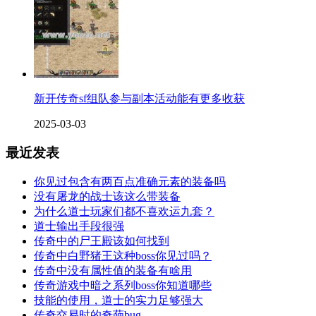
新开传奇sf组队参与副本活动能有更多收获
2025-03-03
最近发表
你见过包含有两百点准确元素的装备吗
没有屠龙的战士该这么带装备
为什么道士玩家们都不喜欢运九套？
道士输出手段很强
传奇中的尸王殿该如何找到
传奇中白野猪王这种boss你见过吗？
传奇中没有属性值的装备有啥用
传奇游戏中暗之系列boss你知道哪些
技能的使用，道士的实力足够强大
传奇交易时的奇葩bug