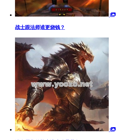
战士跟法师谁更烧钱？