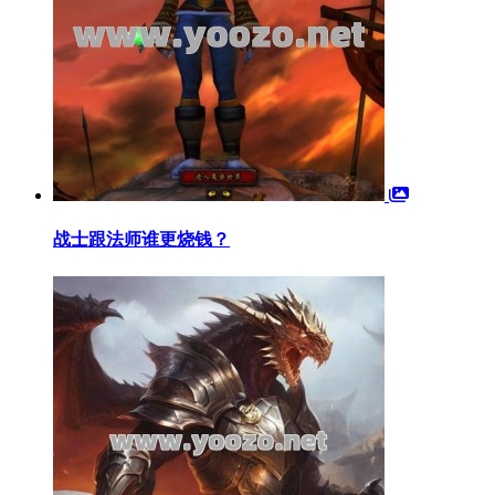
战士跟法师谁更烧钱？