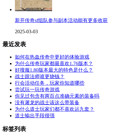
新开传奇sf组队参与副本活动能有更多收获
2025-03-03
最近发表
如何在热血传奇中更好的体验游戏
为什么传奇玩家都最喜欢1.76版本？
好搜服1.80版本最大的特色是什么？
战士跟法师谁更烧钱？
行会活动任务，玩家你知道哪些
尝试玩一玩传奇游戏
你见过包含有两百点准确元素的装备吗
没有屠龙的战士该这么带装备
为什么道士玩家们都不喜欢运九套？
道士输出手段很强
标签列表