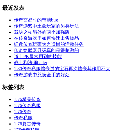
最近发表
传奇交易时的奇葩bug
传奇游戏中土豪玩家的另类玩法
裁决之杖另外的两个加强版
在传奇游戏里如何快速出售物品
细数传奇玩家为之遗憾的活动任务
传奇给武器升级真的是很刺激的
道士PK最常用到的技能
战士和法师batter
1.80传奇私服镶嵌过的宝石再次镶嵌其作用不大
传奇游戏中兑换金币的好处
标签列表
1.76精品传奇
1.76传奇私服
1.76传奇
传奇私服
1.76复古传奇
176传奇私服