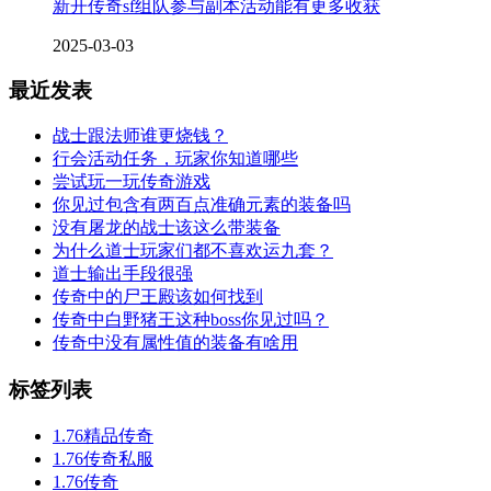
新开传奇sf组队参与副本活动能有更多收获
2025-03-03
最近发表
战士跟法师谁更烧钱？
行会活动任务，玩家你知道哪些
尝试玩一玩传奇游戏
你见过包含有两百点准确元素的装备吗
没有屠龙的战士该这么带装备
为什么道士玩家们都不喜欢运九套？
道士输出手段很强
传奇中的尸王殿该如何找到
传奇中白野猪王这种boss你见过吗？
传奇中没有属性值的装备有啥用
标签列表
1.76精品传奇
1.76传奇私服
1.76传奇