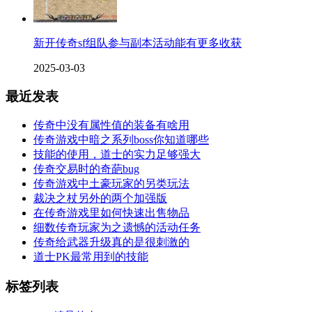
新开传奇sf组队参与副本活动能有更多收获
2025-03-03
最近发表
传奇中没有属性值的装备有啥用
传奇游戏中暗之系列boss你知道哪些
技能的使用，道士的实力足够强大
传奇交易时的奇葩bug
传奇游戏中土豪玩家的另类玩法
裁决之杖另外的两个加强版
在传奇游戏里如何快速出售物品
细数传奇玩家为之遗憾的活动任务
传奇给武器升级真的是很刺激的
道士PK最常用到的技能
标签列表