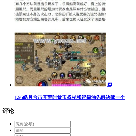
1.95皓月合击开荒时骨玉权杖和祝福油先解决哪一个
评论