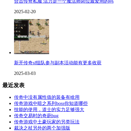
合击传奇私服 法力是一个魔法师岗位最爱用的吗
2025-02-20
新开传奇sf组队参与副本活动能有更多收获
2025-03-03
最近发表
传奇中没有属性值的装备有啥用
传奇游戏中暗之系列boss你知道哪些
技能的使用，道士的实力足够强大
传奇交易时的奇葩bug
传奇游戏中土豪玩家的另类玩法
裁决之杖另外的两个加强版