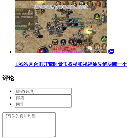
1.95皓月合击开荒时骨玉权杖和祝福油先解决哪一个
评论