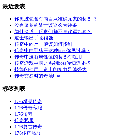
最近发表
你见过包含有两百点准确元素的装备吗
没有屠龙的战士该这么带装备
为什么道士玩家们都不喜欢运九套？
道士输出手段很强
传奇中的尸王殿该如何找到
传奇中白野猪王这种boss你见过吗？
传奇中没有属性值的装备有啥用
传奇游戏中暗之系列boss你知道哪些
技能的使用，道士的实力足够强大
传奇交易时的奇葩bug
标签列表
1.76精品传奇
1.76传奇私服
1.76传奇
传奇私服
1.76复古传奇
176传奇私服