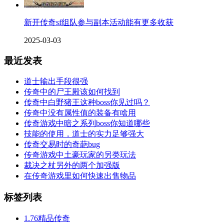
新开传奇sf组队参与副本活动能有更多收获
2025-03-03
最近发表
道士输出手段很强
传奇中的尸王殿该如何找到
传奇中白野猪王这种boss你见过吗？
传奇中没有属性值的装备有啥用
传奇游戏中暗之系列boss你知道哪些
技能的使用，道士的实力足够强大
传奇交易时的奇葩bug
传奇游戏中土豪玩家的另类玩法
裁决之杖另外的两个加强版
在传奇游戏里如何快速出售物品
标签列表
1.76精品传奇