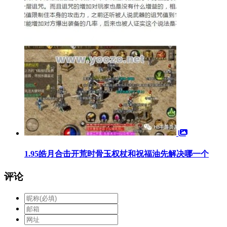
1.95皓月合击开荒时骨玉权杖和祝福油先解决哪一个
评论