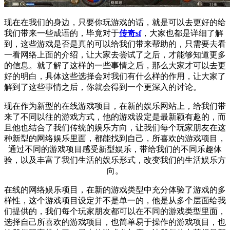
现在在我们的身边，只要你玩游戏的话，就是可以去更好的给
我们带来一些成语的，毕竟对于
传奇
sf
，大家也都是详细了解
到，这些游戏是否是真的可以给我们带来帮助的，只需要去看
一看网络上面的介绍，让大家去尝试了之后，才能够知道更多
的信息。就了解了这样的一些事情之后，那么大家才可以去更
好的明白，具体这些选择会对我们有什么样的作用，让大家了
解到了这些事情之后，你就会得到一个更深入的讨论。
现在作为新型的
在线
游戏项目，在新的
娱乐网站
上，给我们带
来了不同以往的游戏方式，他的游戏设定是最新颖有趣的，而
且他也结合了我们传统的
娱乐
方向，让我们每个玩家朋友在这
种新型的网络
娱乐
里面，都能找到自己，所喜欢的游戏项目，
通过不同的游戏项目感受新型娱乐，带给我们的不同乐趣体
验，以及丰富了我们生活的娱乐形式，改变我们的生活娱乐方
向。
在线
的网络
娱乐
项目，在新的游戏类型中充分体验了游戏的多
样性，这个游戏项目设定并不是单一的，他是从多个层面给我
们提供的，我们每个玩家朋友都可以在不同的游戏类型里面，
选择自己所喜欢的游戏项目，也简单易于操作的游戏项目，也