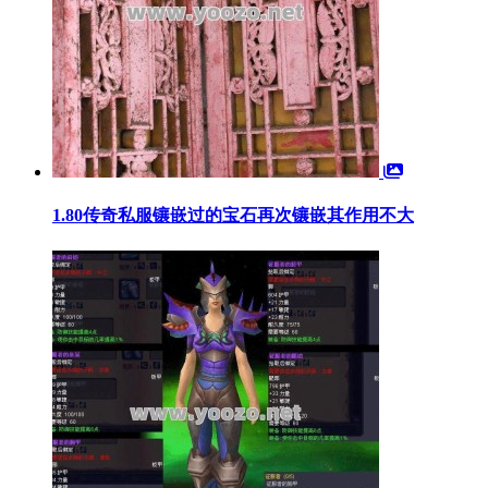
1.80传奇私服镶嵌过的宝石再次镶嵌其作用不大