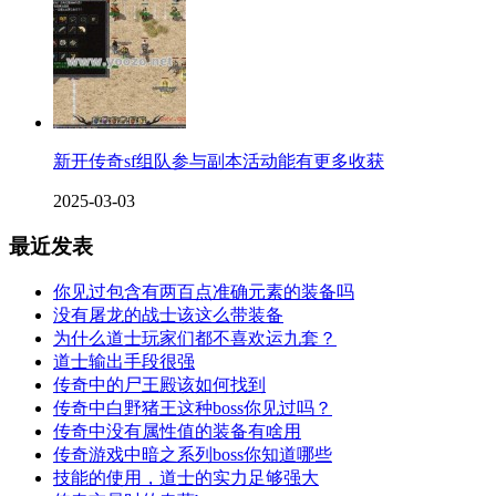
新开传奇sf组队参与副本活动能有更多收获
2025-03-03
最近发表
你见过包含有两百点准确元素的装备吗
没有屠龙的战士该这么带装备
为什么道士玩家们都不喜欢运九套？
道士输出手段很强
传奇中的尸王殿该如何找到
传奇中白野猪王这种boss你见过吗？
传奇中没有属性值的装备有啥用
传奇游戏中暗之系列boss你知道哪些
技能的使用，道士的实力足够强大