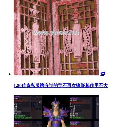
1.80传奇私服镶嵌过的宝石再次镶嵌其作用不大