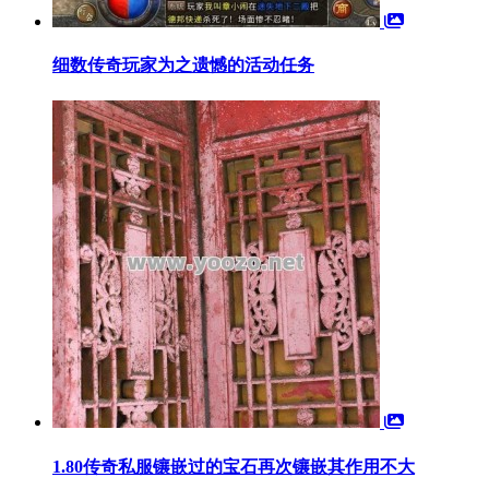
细数传奇玩家为之遗憾的活动任务
1.80传奇私服镶嵌过的宝石再次镶嵌其作用不大