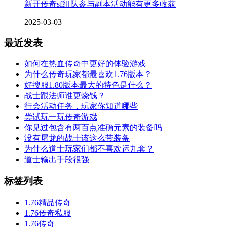
新开传奇sf组队参与副本活动能有更多收获
2025-03-03
最近发表
如何在热血传奇中更好的体验游戏
为什么传奇玩家都最喜欢1.76版本？
好搜服1.80版本最大的特色是什么？
战士跟法师谁更烧钱？
行会活动任务，玩家你知道哪些
尝试玩一玩传奇游戏
你见过包含有两百点准确元素的装备吗
没有屠龙的战士该这么带装备
为什么道士玩家们都不喜欢运九套？
道士输出手段很强
标签列表
1.76精品传奇
1.76传奇私服
1.76传奇