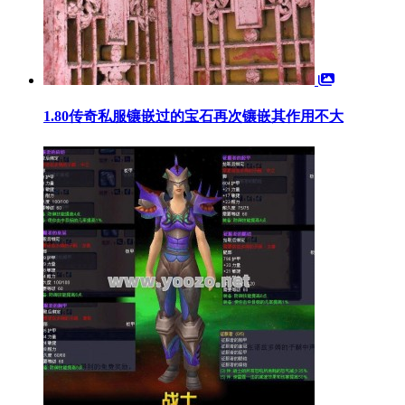
1.80传奇私服镶嵌过的宝石再次镶嵌其作用不大