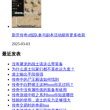
新开传奇sf组队参与副本活动能有更多收获
2025-03-03
最近发表
没有屠龙的战士该这么带装备
为什么道士玩家们都不喜欢运九套？
道士输出手段很强
传奇中的尸王殿该如何找到
传奇中白野猪王这种boss你见过吗？
传奇中没有属性值的装备有啥用
传奇游戏中暗之系列boss你知道哪些
技能的使用，道士的实力足够强大
传奇交易时的奇葩bug