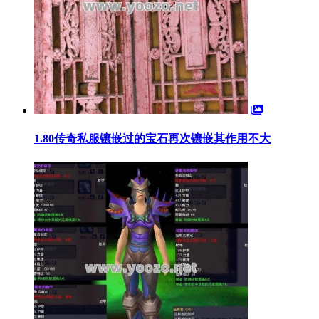
1.80传奇私服镶嵌过的宝石再次镶嵌其作用不大