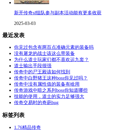
新开传奇sf组队参与副本活动能有更多收获
2025-03-03
最近发表
你见过包含有两百点准确元素的装备吗
没有屠龙的战士该这么带装备
为什么道士玩家们都不喜欢运九套？
道士输出手段很强
传奇中的尸王殿该如何找到
传奇中白野猪王这种boss你见过吗？
传奇中没有属性值的装备有啥用
传奇游戏中暗之系列boss你知道哪些
技能的使用，道士的实力足够强大
传奇交易时的奇葩bug
标签列表
1.76精品传奇