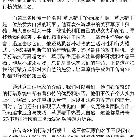
位的打猎策略和迅速的行动力，让飞燕成为了传奇SF打猎排
行榜的第二名。
而第三名则被一位名叫“草原猎手”的玩家占据。草原猎手
是一位热爱大自然的玩家，他喜欢在游戏中的美丽草原上狩
猎，与大自然融为一体。他擅长利用自己的观察力和耐心，寻
找动物的踪迹，并通过精准的射击技巧，一箭命中怪物的要
害，迅速击败它们。他还熟悉各种动物的生活习性和行为模
式，能够准确判断它们的行动轨迹，选择最佳的攻击时机。除
了狩猎技巧高超之外，草原猎手还非常注重保护环境和生态平
衡，他从不滥杀动物，总是尽量保护它们的生命。正是这种独
特的打猎方式和对大自然的热爱，让草原猎手成为了传奇SF
打猎排行榜的第三名。
通过这三位玩家的介绍，我们可以看到，他们在传奇SF
的打猎系统中都有着独特的优势和技巧。他们不仅在个人实力
上有所突出，还注重团队合作、速度和观察力等方面的提升。
同时，他们还各自展现了人性化的一面，剑魔注重团队合作，
飞燕追求速度与技巧，草原猎手热爱大自然。这些都是传奇
SF打猎排行榜前三名玩家的独特魅力所在。
在传奇SF的打猎排行榜上，这三位玩家的名字不仅仅代
表了他们个人的实力，更代表了他们对游戏的热爱和执着。他