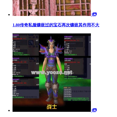
1.80传奇私服镶嵌过的宝石再次镶嵌其作用不大