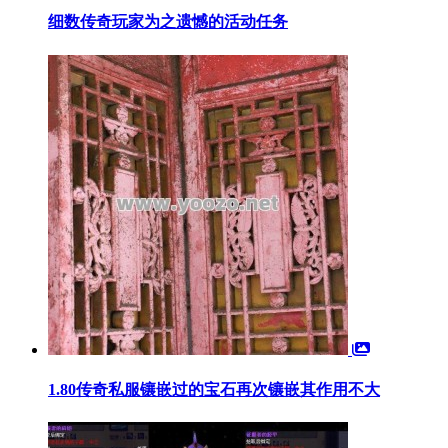
细数传奇玩家为之遗憾的活动任务
1.80传奇私服镶嵌过的宝石再次镶嵌其作用不大