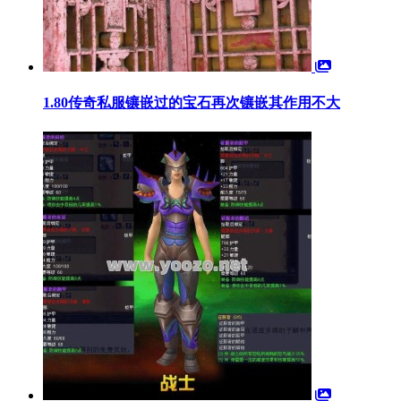
1.80传奇私服镶嵌过的宝石再次镶嵌其作用不大