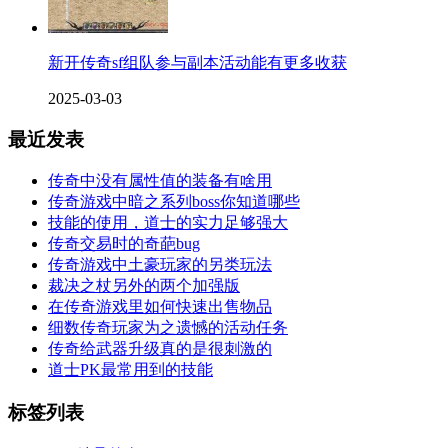
新开传奇sf组队参与副本活动能有更多收获
2025-03-03
最近发表
传奇中没有属性值的装备有啥用
传奇游戏中暗之系列boss你知道哪些
技能的使用，道士的实力足够强大
传奇交易时的奇葩bug
传奇游戏中土豪玩家的另类玩法
裁决之杖另外的两个加强版
在传奇游戏里如何快速出售物品
细数传奇玩家为之遗憾的活动任务
传奇给武器升级真的是很刺激的
道士PK最常用到的技能
标签列表