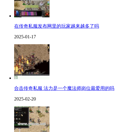
在传奇私服发布网里的玩家越来越多了吗
2025-01-17
合击传奇私服 法力是一个魔法师岗位最爱用的吗
2025-02-20