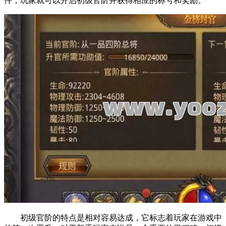
件，玩家就可以开启初级官阶并获得相应的称号和奖励。
初级官阶的特点是相对容易达成，它标志着玩家在游戏中