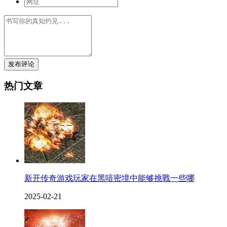
发布评论
热门文章
新开传奇游戏玩家在黑喑密境中能够挑戰一些哪
2025-02-21