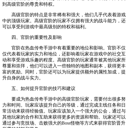
到高级官阶的尊贵和特权。
高级官阶的特点是非常稀有和强大，他们几乎代表着游戏
中的顶级玩家。高级官阶的玩家不仅拥有强大的战斗能力，还
可以享受到游戏中最高级别的特权和福利。
四、官阶的重要性及影响
官阶在热血传奇手游中有着重要的地位和影响。官阶不仅
仅代表着玩家的实力和地位，还影响着玩家在游戏中的社交互
动和享受游戏乐趣的程度。高级官阶的玩家通常被其他玩家所
尊重和崇拜，他们可以进入一些独特的地图和副本，获得更丰
富的奖励。同时，官阶还可以为玩家提供额外的属性加成，提
升自身的战斗实力。
五、如何提升官阶的技巧和建议
要成为热血传奇手游中的高级官阶玩家，需要付出很多努
力和时间。玩家应该提升自己的等级，通过完成主线任务和日
常活动来获得经验值。玩家应该加入一个强大的公会，通过与
其他玩家的合作和互助来获得更多的资源和帮助。玩家还可以
通过参与竞技场、击败强大的Boss怪物等方式来获得官阶晋升