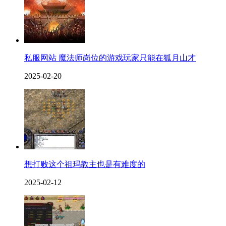
私服网站 魔法师岗位的游戏玩家只能在狐月山才
2025-02-20
想打败这个祖玛教主也是有难度的
2025-02-12