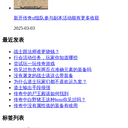
新开传奇sf组队参与副本活动能有更多收获
2025-03-03
最近发表
战士跟法师谁更烧钱？
行会活动任务，玩家你知道哪些
尝试玩一玩传奇游戏
你见过包含有两百点准确元素的装备吗
没有屠龙的战士该这么带装备
为什么道士玩家们都不喜欢运九套？
道士输出手段很强
传奇中的尸王殿该如何找到
传奇中白野猪王这种boss你见过吗？
传奇中没有属性值的装备有啥用
标签列表