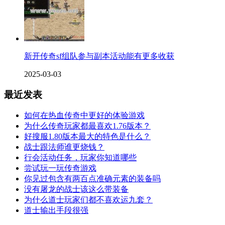
新开传奇sf组队参与副本活动能有更多收获
2025-03-03
最近发表
如何在热血传奇中更好的体验游戏
为什么传奇玩家都最喜欢1.76版本？
好搜服1.80版本最大的特色是什么？
战士跟法师谁更烧钱？
行会活动任务，玩家你知道哪些
尝试玩一玩传奇游戏
你见过包含有两百点准确元素的装备吗
没有屠龙的战士该这么带装备
为什么道士玩家们都不喜欢运九套？
道士输出手段很强