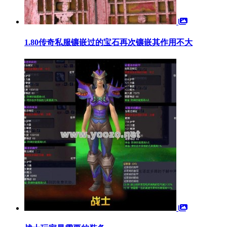
1.80传奇私服镶嵌过的宝石再次镶嵌其作用不大