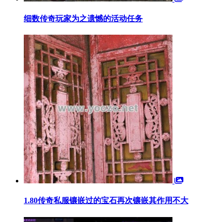
细数传奇玩家为之遗憾的活动任务
1.80传奇私服镶嵌过的宝石再次镶嵌其作用不大