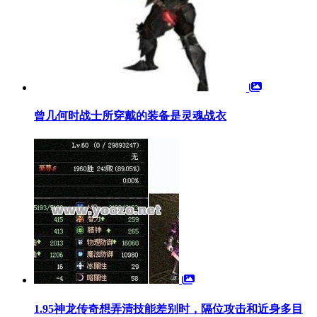
曾几何时战士所穿戴的装备是灵魂战衣
1.95神龙传奇想弄清技能差别时，隔位攻击和近身多目