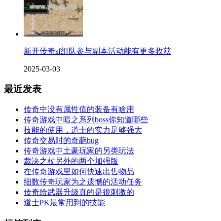
新开传奇sf组队参与副本活动能有更多收获
2025-03-03
最近发表
传奇中没有属性值的装备有啥用
传奇游戏中暗之系列boss你知道哪些
技能的使用，道士的实力足够强大
传奇交易时的奇葩bug
传奇游戏中土豪玩家的另类玩法
裁决之杖另外的两个加强版
在传奇游戏里如何快速出售物品
细数传奇玩家为之遗憾的活动任务
传奇给武器升级真的是很刺激的
道士PK最常用到的技能