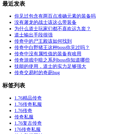
最近发表
你见过包含有两百点准确元素的装备吗
没有屠龙的战士该这么带装备
为什么道士玩家们都不喜欢运九套？
道士输出手段很强
传奇中的尸王殿该如何找到
传奇中白野猪王这种boss你见过吗？
传奇中没有属性值的装备有啥用
传奇游戏中暗之系列boss你知道哪些
技能的使用，道士的实力足够强大
传奇交易时的奇葩bug
标签列表
1.76精品传奇
1.76传奇私服
1.76传奇
传奇私服
1.76复古传奇
176传奇私服