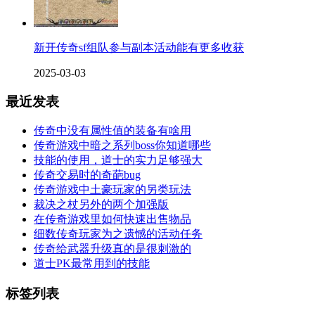
新开传奇sf组队参与副本活动能有更多收获
2025-03-03
最近发表
传奇中没有属性值的装备有啥用
传奇游戏中暗之系列boss你知道哪些
技能的使用，道士的实力足够强大
传奇交易时的奇葩bug
传奇游戏中土豪玩家的另类玩法
裁决之杖另外的两个加强版
在传奇游戏里如何快速出售物品
细数传奇玩家为之遗憾的活动任务
传奇给武器升级真的是很刺激的
道士PK最常用到的技能
标签列表