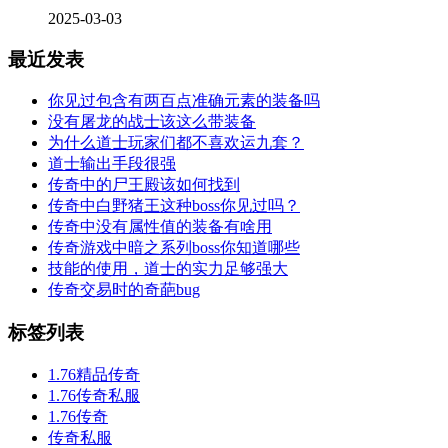
2025-03-03
最近发表
你见过包含有两百点准确元素的装备吗
没有屠龙的战士该这么带装备
为什么道士玩家们都不喜欢运九套？
道士输出手段很强
传奇中的尸王殿该如何找到
传奇中白野猪王这种boss你见过吗？
传奇中没有属性值的装备有啥用
传奇游戏中暗之系列boss你知道哪些
技能的使用，道士的实力足够强大
传奇交易时的奇葩bug
标签列表
1.76精品传奇
1.76传奇私服
1.76传奇
传奇私服