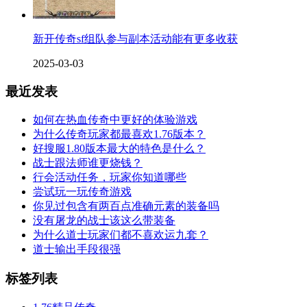
新开传奇sf组队参与副本活动能有更多收获
2025-03-03
最近发表
如何在热血传奇中更好的体验游戏
为什么传奇玩家都最喜欢1.76版本？
好搜服1.80版本最大的特色是什么？
战士跟法师谁更烧钱？
行会活动任务，玩家你知道哪些
尝试玩一玩传奇游戏
你见过包含有两百点准确元素的装备吗
没有屠龙的战士该这么带装备
为什么道士玩家们都不喜欢运九套？
道士输出手段很强
标签列表