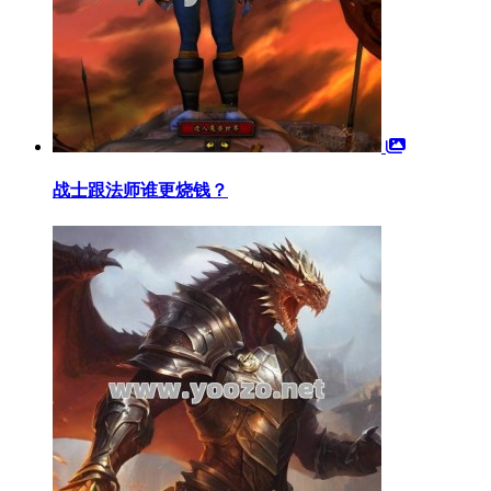
战士跟法师谁更烧钱？