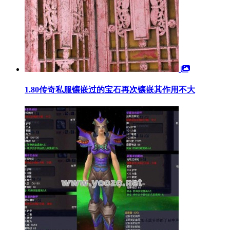
1.80传奇私服镶嵌过的宝石再次镶嵌其作用不大